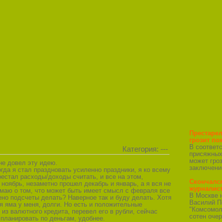
Престарел
грозит по
В соответ
Категория: ---
присяжных
может гро
 не довел эту идею.
заключени
когда я стал праздновать усиленно праздники, я ко всему
естал расходы/доходы считать, и все на этом,
Скончалс
ноябрь, незаметно прошел декабрь и январь, а я вся не
журналис
умаю о том, что может быть имеет смысл с февраля все
В Москве 
ено подсчеты делать? Наверное так и буду делать. Хотя
Василий П
 яма у меня, долги. Но есть и положительные
"Комсомол
 из валютного кредита, перевел его в рубли, сейчас
сотен очер
 планировать по деньгам, удобнее.