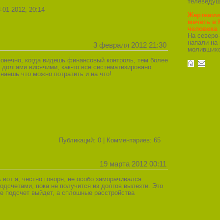
телеведущ
-01-2012, 20:14
Жертвами
мечеть в 
человека
На северо
напали на 
3 февраля 2012 21:30
молившихс
онечно, когда видешь финансовый контроль, тем более
 долгами висячими, как-то все систематизировано.
наешь что можно потратить и на что!
Публикаций: 0 | Комментариев: 65
19 марта 2012 00:11
 вот я, честно говоря, не особо заморачивался
одсчетами, пока не получится из долгов вылезти. Это
е подсчет выйдет, а сплошные расстройства