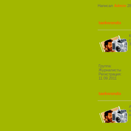
Написал
Admin
28
taekwondo
К
с
З
Группа:
Журналисты
Регистрация:
11.09.2011
taekwondo
А
п
н