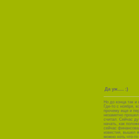
Да уж..... :)
Но до конца так и
Где-то с ноября, 
прочему еще и пер
незаметно прошел 
считал. Сейчас д
начать, как полож
сейчас финансовая
известия, вышел я
можно хоть что-то