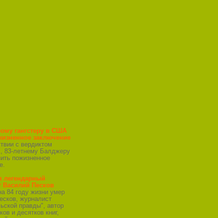
ому гангстеру в США
жизненное заключение
ствии с вердиктом
, 83-летнему Балджеру
зить пожизненное
е.
я легендарный
т Василий Песков
на 84 году жизни умер
есков, журналист
ьской правды", автор
ков и десятков книг,