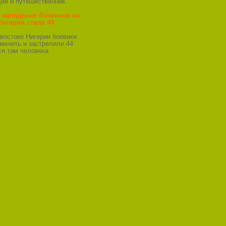
ий и путешественник.
 нападения боевиков на
Нигерии стали 44
-востоке Нигерии боевики
мечеть и застрелили 44
я там человека.